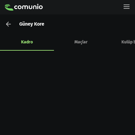
Güney Kore
Kadro
Maçlar
Kulüp b